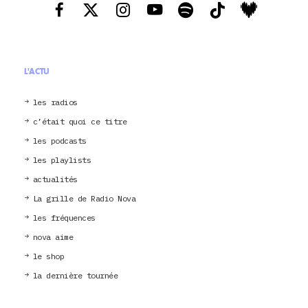
L'ACTU
les radios
c’était quoi ce titre
les podcasts
les playlists
actualités
La grille de Radio Nova
les fréquences
nova aime
le shop
la dernière tournée