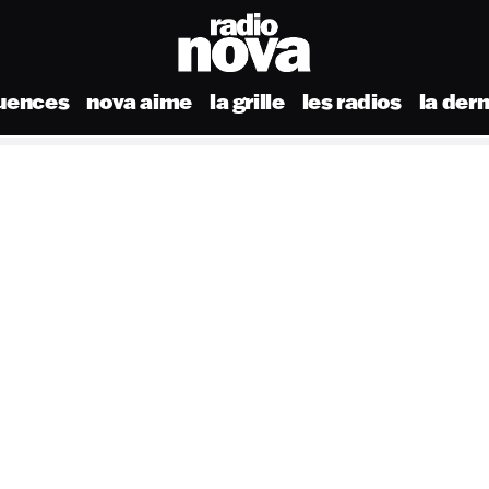
uences
nova aime
la grille
les radios
la der