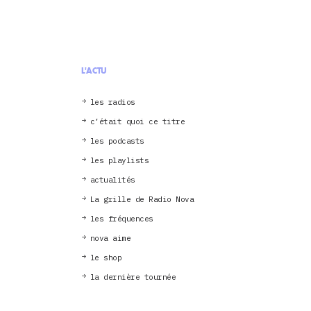
L'ACTU
les radios
c’était quoi ce titre
les podcasts
les playlists
actualités
La grille de Radio Nova
les fréquences
nova aime
le shop
la dernière tournée