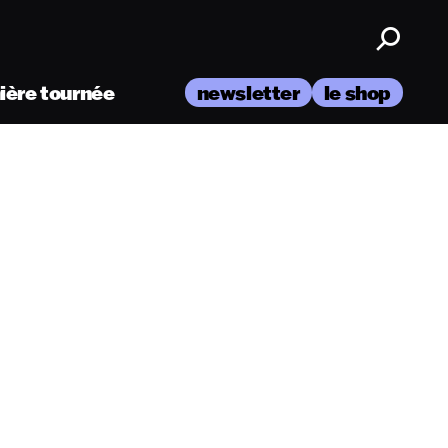
nière tournée
newsletter
le shop