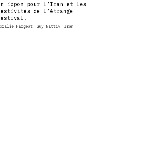
un ippon pour l’Iran et les
festivités de L’étrange
festival.
oralie Fargeat
Guy Nattiv
Iran