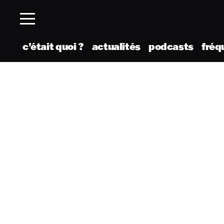
c’était quoi ?
actualités
podcasts
fréq