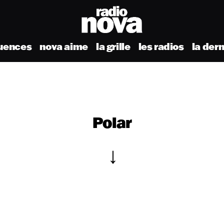
uences
nova aime
la grille
les radios
la der
Polar