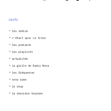
L'ACTU
les radios
c’était quoi ce titre
les podcasts
les playlists
actualités
La grille de Radio Nova
les fréquences
nova aime
le shop
la dernière tournée