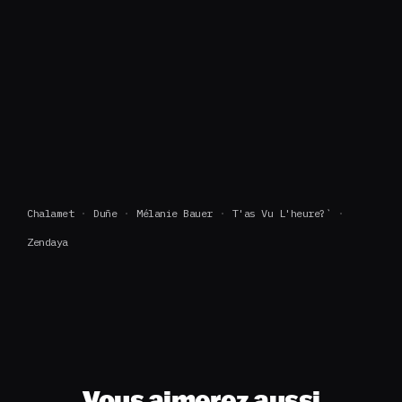
Chalamet
Duñe
Mélanie Bauer
T'as Vu L'heure?`
Zendaya
Vous aimerez aussi