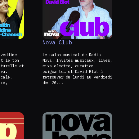
Nova Club
zzeddine
Le salon musical de Radio
nt le ton
Nova. Invités musicaux, lives,
lturelle et
mixs electro, curation
ova.
exigeante… et David Blot à
écalé,
retrouver du lundi au vendredi
ure,
dès 20...