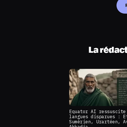
La rédac
Equator AI ressuscite
langues disparues : E
Sumérien, Urartéen, A
Akkadia