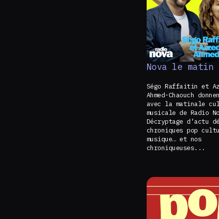
Nova le matin
Ségo Raffaitin et A
Ahmed-Chaouch donne
avec la matinale cu
musicale de Radio N
Décryptage d’actu d
chroniques pop cult
musique… et nos
chroniqueuses...