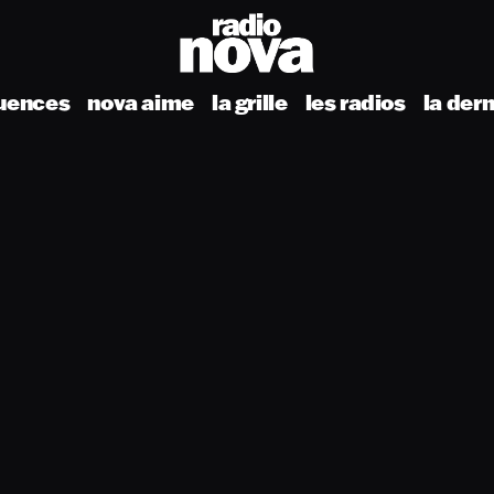
uences
nova aime
la grille
les radios
la der