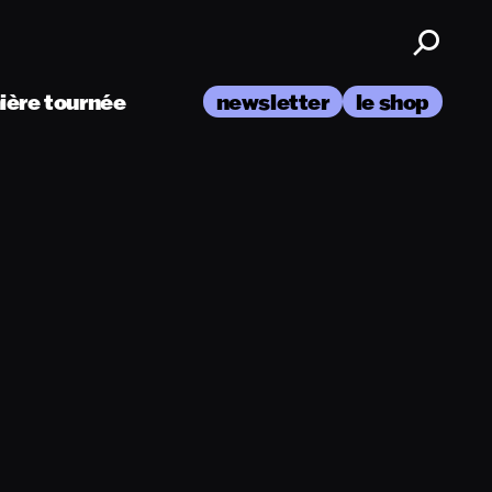
nière tournée
newsletter
le shop