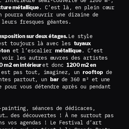
r intérieure semi-couverte de 1200 m²,
. C’est là, en plein cœur
ture métallique
n pourra découvrir une dizaine de
 leurs fresques géantes.
Le style
 d’exposition sur deux étages.
st toujours là avec les
tuyaux
et l’escalier
. C’est
éton
métallique
 voir les autres œuvres des artistes
et donc
0 m2 en intérieur
1200 m2 en
’est pas tout, imaginez, un
de
rooftop
antes partout, un
de 360 m² et une
bar
e pour vous détendre après ou pendant
-painting, séances de dédicaces,
ut… des découvertes ! À ne surtout pas
ns vos agendas ! Le Festival d’art