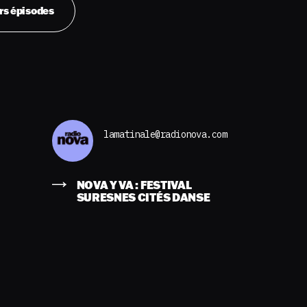
rs épisodes
lamatinale@radionova.com
NOVA Y VA : FESTIVAL
SURESNES CITÉS DANSE