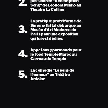
2.
passionnée "Redemption
Song" de Léonora Miano au
Théâtre La Colline
La pratique protéiforme de
3.
Simone Fattal débarque au
Musée d'Art Moderne de
Paris pour une exposition
qui lui est dédiée.
4.
Appel aux gourmands pour
le Food Temple Maroc au
Carreau du Temple
5.
La comédie "Le sens de
l'humour" au Théâtre
Antoine