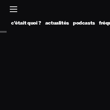
c’était quoi ?
actualités
podcasts
fréq