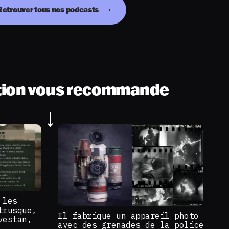
Retrouver tous nos podcasts
tion vous recommande
 les
trusque,
Il fabrique un appareil photo
vestan,
avec des grenades de la police