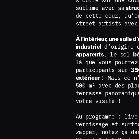
s’ouvre sur une cou
sublime avec sa
struc
de cette cour, qu’o
street artists avec
À l’intérieur, une salle
d’origine e
industriel
, le sol
apparents
b
là que vous pourrez
participants sur
35
! Mais ce n
extérieur
500 m² avec des pl
terrasse panoramiqu
votre visite !
Au programme : live
vernissage et surto
zapper, notez ça da