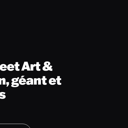
reet Art &
, géant et
is