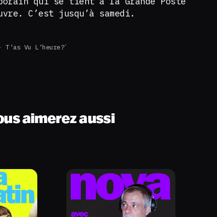
porain qui se tient à la Grande Poste
uvre. C’est jusqu’à samedi.
T'as Vu L'heure?`
ous aimerez aussi