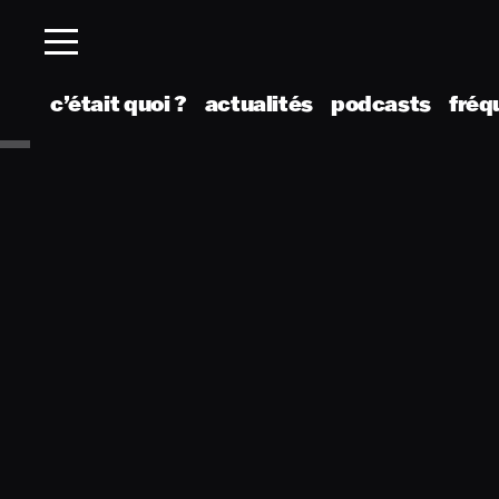
c’était quoi ?
actualités
podcasts
fréq