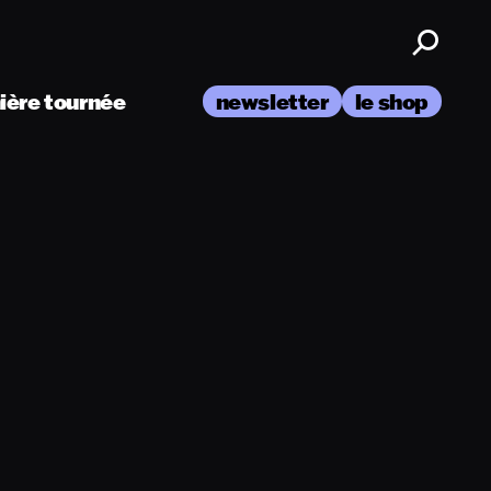
nière tournée
newsletter
le shop