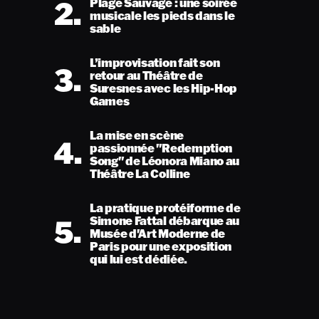
2.
Plage Sauvage : une soirée
musicale les pieds dans le
sable
L’improvisation fait son
3.
retour au Théâtre de
Suresnes avec les Hip-Hop
Games
La mise en scène
4.
passionnée "Redemption
Song" de Léonora Miano au
Théâtre La Colline
La pratique protéiforme de
5.
Simone Fattal débarque au
Musée d'Art Moderne de
Paris pour une exposition
qui lui est dédiée.