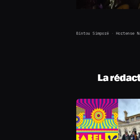
Bintou Simporé
Hortense N
La rédac