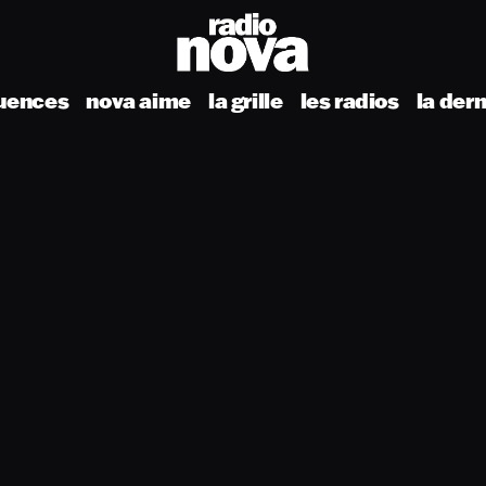
uences
nova aime
la grille
les radios
la der