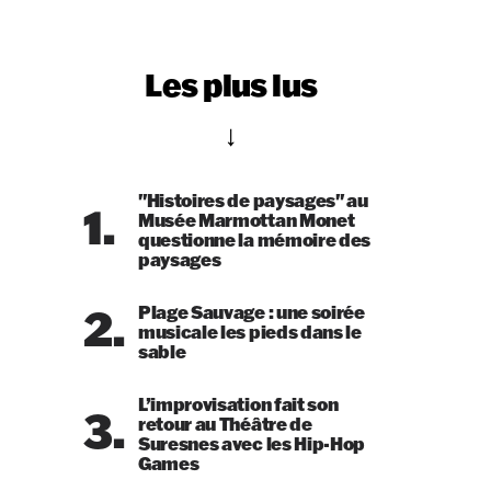
Les plus lus
"Histoires de paysages" au
1.
Musée Marmottan Monet
questionne la mémoire des
paysages
2.
Plage Sauvage : une soirée
musicale les pieds dans le
sable
L’improvisation fait son
3.
retour au Théâtre de
Suresnes avec les Hip-Hop
Games