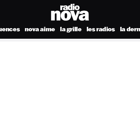
uences
nova aime
la grille
les radios
la der