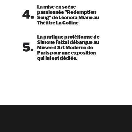
La mise en scène
4.
passionnée "Redemption
Song" de Léonora Miano au
Théâtre La Colline
La pratique protéiforme de
5.
Simone Fattal débarque au
Musée d'Art Moderne de
Paris pour une exposition
qui lui est dédiée.