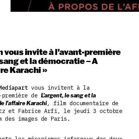
 vous invite à l’avant-première
e sang et la démocratie – A
ire Karachi »
Mediapart
vous invitent à la
t-première de
L’argent, le sang et la
,
film documentaire de
 l’affaire Karachi
tz et Fabrice Arfi, le jeudi 3 octobre
m des images de Paris.
onte les mécanismes infernaux des deux