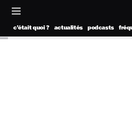
c’était quoi ?
actualités
podcasts
fréq