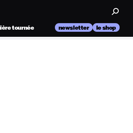
nière tournée
newsletter
le shop