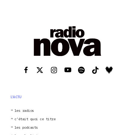
L'ACTU
les radios
c’était quoi ce titre
les podcasts