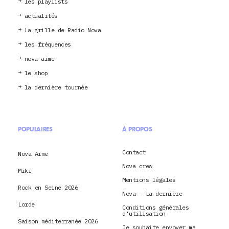
les playlists
actualités
La grille de Radio Nova
les fréquences
nova aime
le shop
la dernière tournée
POPULAIRES
À PROPOS
Contact
Nova Aime
Nova crew
Miki
Mentions légales
Rock en Seine 2026
Nova – La dernière
Lorde
Conditions générales
d’utilisation
Saison méditerranée 2026
Je souhaite envoyer ma