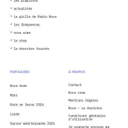
les playlists
actualités
La grille de Radio Nova
les fréquences
nova aime
le shop
la dernière tournée
POPULAIRES
À PROPOS
Contact
Nova Aime
Nova crew
Miki
Mentions légales
Rock en Seine 2026
Nova – La dernière
Lorde
Conditions générales
d’utilisation
Saison méditerranée 2026
Je souhaite envoyer ma