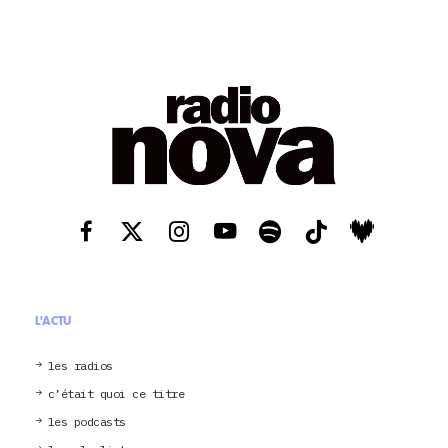
L'ACTU
les radios
c’était quoi ce titre
les podcasts