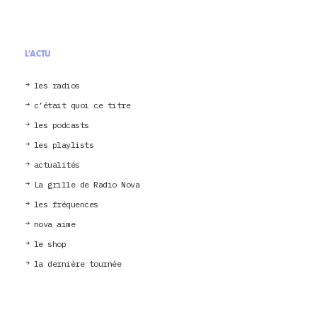
L'ACTU
les radios
c’était quoi ce titre
les podcasts
les playlists
actualités
La grille de Radio Nova
les fréquences
nova aime
le shop
la dernière tournée