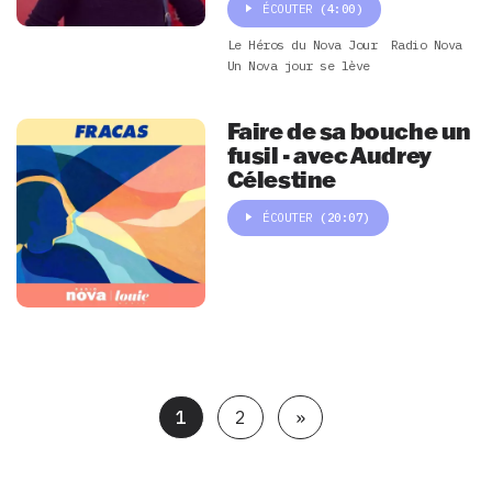
ÉCOUTER
(4:00)
Le Héros du Nova Jour
Radio Nova
Un Nova jour se lève
Faire de sa bouche un
fusil - avec Audrey
Célestine
ÉCOUTER
(20:07)
1
2
»