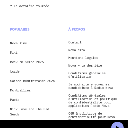
la dernière tournée
POPULAIRES
À PROPOS
Contact
Nova Aime
Nova crew
Miki
Mentions légales
Rock en Seine 2026
Nova – La dernière
Lorde
Conditions générales
d’utilisation
Saison méditerranée 2026
Je souhaite envoyer ma
candidature à Radio Nova
Montpellier
Conditions générales
d’utilisation et politique
Paris
de confidentialité pour
application Radio Nova
Nick Cave and The Bad
CGU & politique de
Seeds
confidentialité pour Nova
TV
hôtel
La Dernière Tournée