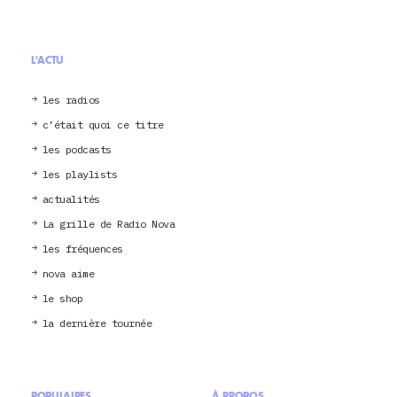
L'ACTU
les radios
c’était quoi ce titre
les podcasts
les playlists
actualités
La grille de Radio Nova
les fréquences
nova aime
le shop
la dernière tournée
POPULAIRES
À PROPOS