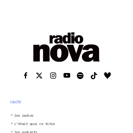
L'ACTU
les radios
c’était quoi ce titre
les podcasts