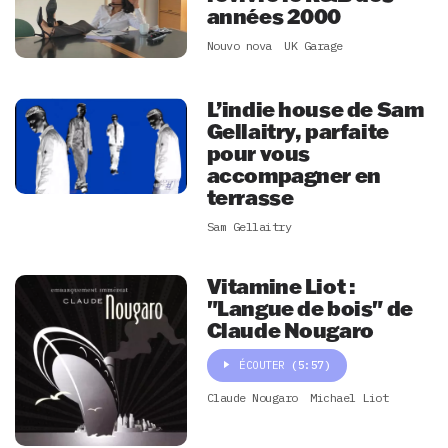
années 2000
Nouvo nova
UK Garage
L’indie house de Sam
Gellaitry, parfaite
pour vous
accompagner en
terrasse
Sam Gellaitry
Vitamine Liot :
"Langue de bois" de
Claude Nougaro
ÉCOUTER
(5:57)
Claude Nougaro
Michael Liot