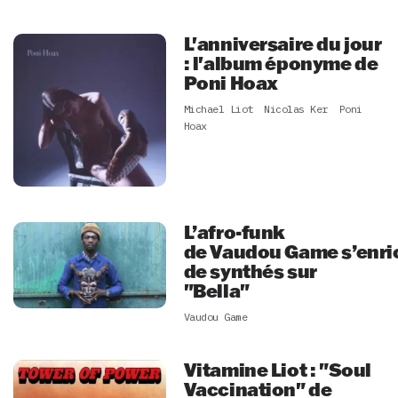
L'anniversaire du jour
: l'album éponyme de
Poni Hoax
Michael Liot
Nicolas Ker
Poni
Hoax
L’afro-funk
de Vaudou Game s’enri
de synthés sur
"Bella"
Vaudou Game
Vitamine Liot : "Soul
Vaccination" de