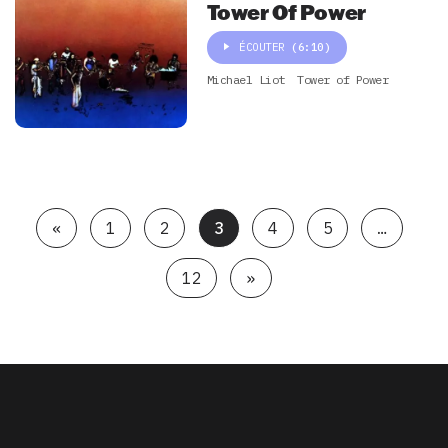
Tower Of Power
ÉCOUTER
(6:10)
Michael Liot
Tower of Power
«
1
2
3
4
5
…
12
»