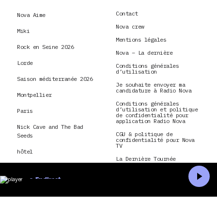
Contact
Nova Aime
Nova crew
Miki
Mentions légales
Rock en Seine 2026
Nova – La dernière
Lorde
Conditions générales
d’utilisation
Saison méditerranée 2026
Je souhaite envoyer ma
candidature à Radio Nova
Montpellier
Conditions générales
d’utilisation et politique
Paris
de confidentialité pour
application Radio Nova
Nick Cave and The Bad
CGU & politique de
Seeds
confidentialité pour Nova
TV
hôtel
La Dernière Tournée
montréal
En direct
Accueil
Recherche