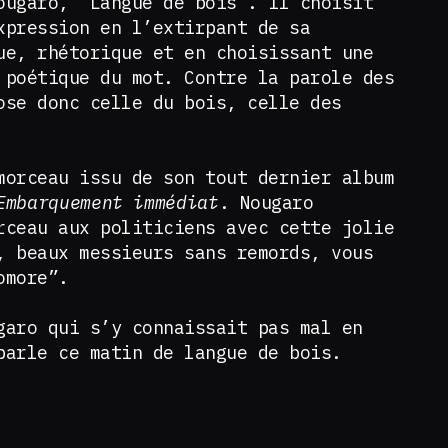
ougaro, “Langue de bois”. Il choisit
xpression en l’extirpant de sa
ue, rhétorique et en choisissant une
 poétique du mot. Contre la parole des
ose donc celle du bois, celle des
morceau issu de son tout dernier album
Embarquement immédiat
. Nougaro
rceau aux politiciens avec cette jolie
, beaux messieurs sans remords, vous
omore”.
garo qui s’y connaissait pas mal en
parle ce matin de langue de bois.