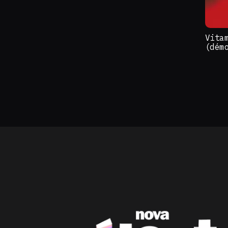
Vita
(dém