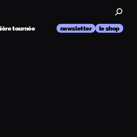
nière tournée
newsletter
le shop