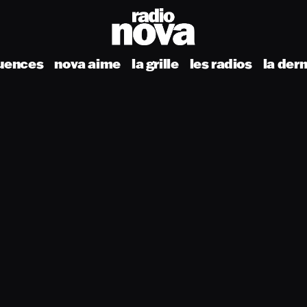
uences
nova aime
la grille
les radios
la der