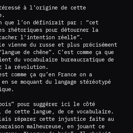
téressé à l’origine de cette
e.
n que l’on définirait par : “cet
es rhétoriques pour détourner la
cacher l’intention réelle”.
le vienne du russe et plus précisément
“langue de chêne”. C’est comme ça que
ient du vocabulaire bureaucratique de
t la révolution.
est comme ça qu’en France on a
 en se moquant du langage stéréotypé
ique.
bois” pour suggérer ici le côté
, de cette langue, de ce vocabulaire.
lais réparer cette injustice faite au
paraison malheureuse, en jouant ce