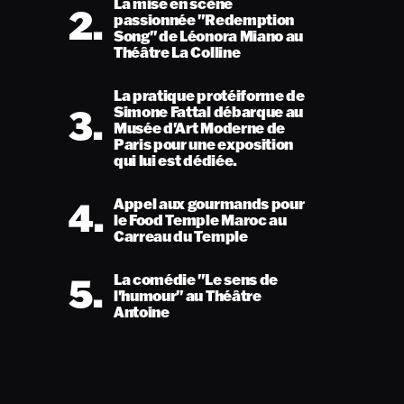
La mise en scène
2.
passionnée "Redemption
Song" de Léonora Miano au
Théâtre La Colline
La pratique protéiforme de
3.
Simone Fattal débarque au
Musée d'Art Moderne de
Paris pour une exposition
qui lui est dédiée.
4.
Appel aux gourmands pour
le Food Temple Maroc au
Carreau du Temple
5.
La comédie "Le sens de
l'humour" au Théâtre
Antoine