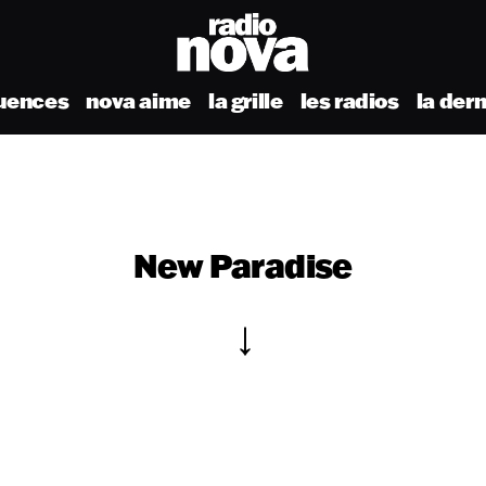
uences
nova aime
la grille
les radios
la der
New Paradise