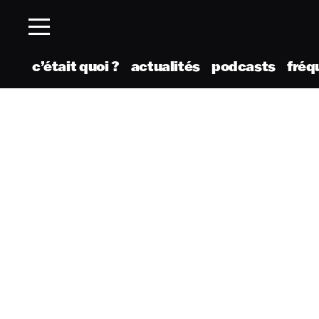
c’était quoi ?
actualités
podcasts
fréq