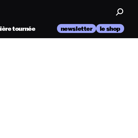
nière tournée
newsletter
le shop