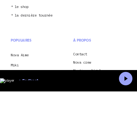
le shop
la dernière tournée
POPULAIRES
À PROPOS
Contact
Nova Aime
Nova crew
Miki
Mentions légales
Rock en Seine 2026
Nova – La dernière
En direct
Lorde
Conditions générales
Accueil
Recherche
d’utilisation
Saison méditerranée 2026
Je souhaite envoyer ma
candidature à Radio Nova
Montpellier
Conditions générales
d’utilisation et politique
Paris
de confidentialité pour
application Radio Nova
Nick Cave and The Bad
CGU & politique de
Seeds
confidentialité pour Nova