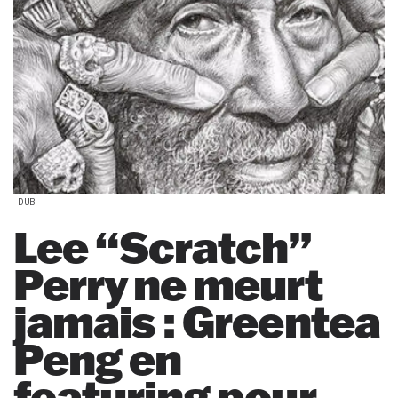
DUB
Lee “Scratch”
Perry ne meurt
jamais : Greentea
Peng en
featuring pour