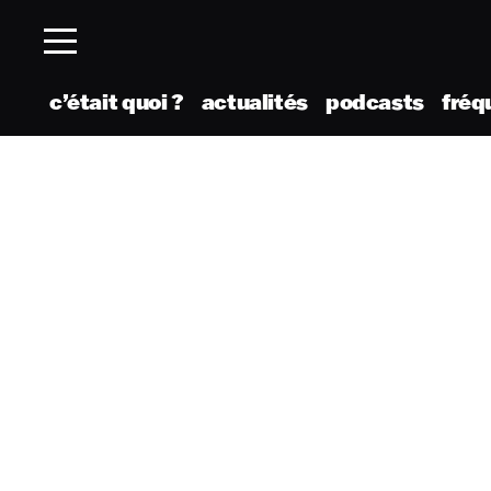
c’était quoi ?
actualités
podcasts
fréq