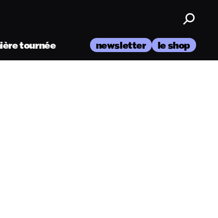
nière tournée
newsletter
le shop