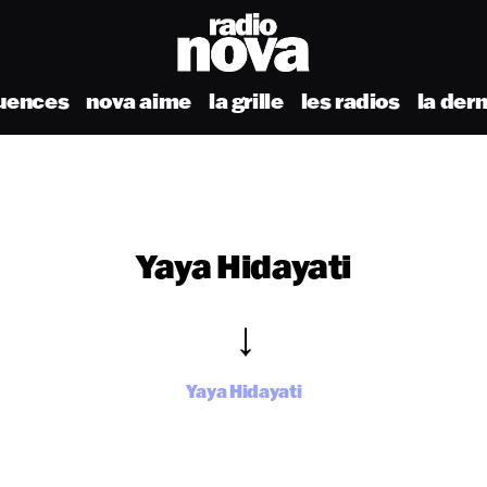
uences
nova aime
la grille
les radios
la der
Yaya Hidayati
Yaya Hidayati