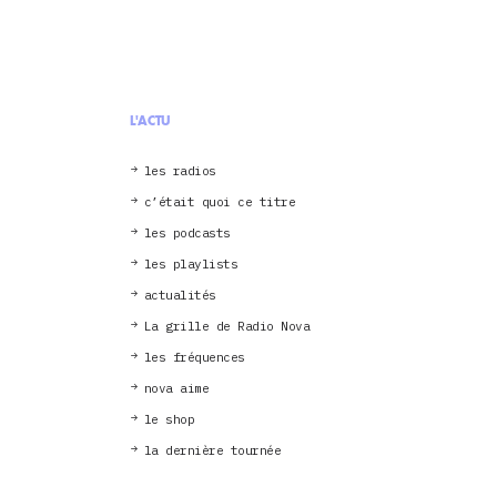
L'ACTU
les radios
c’était quoi ce titre
les podcasts
les playlists
actualités
La grille de Radio Nova
les fréquences
nova aime
le shop
la dernière tournée