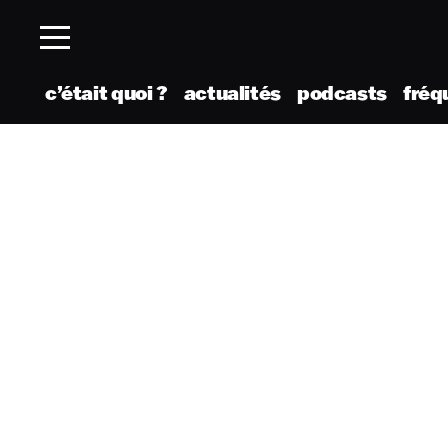
c’était quoi ?
actualités
podcasts
fréq