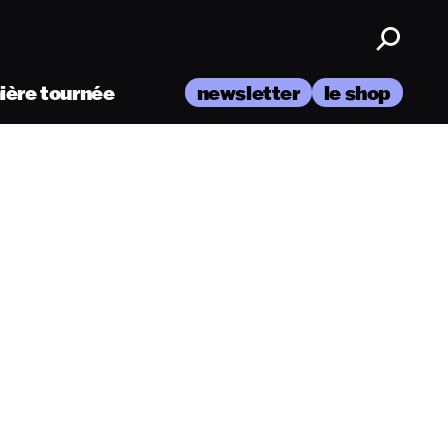
nière tournée
newsletter
le shop