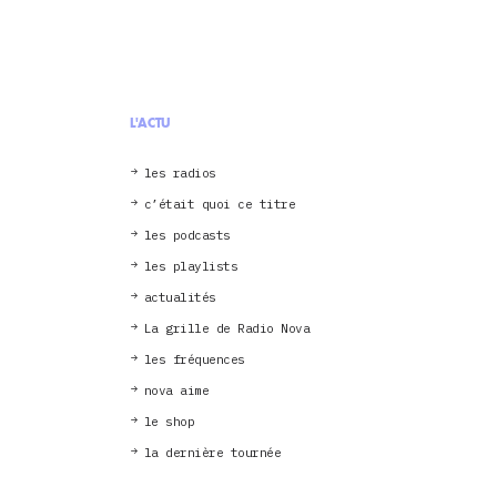
L'ACTU
les radios
c’était quoi ce titre
les podcasts
les playlists
actualités
La grille de Radio Nova
les fréquences
nova aime
le shop
la dernière tournée