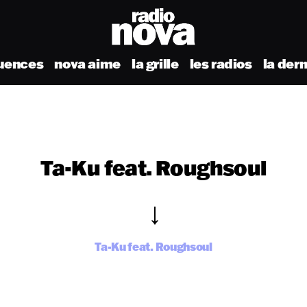
uences
nova aime
la grille
les radios
la der
Ta-Ku feat. Roughsoul
Ta-Ku feat. Roughsoul