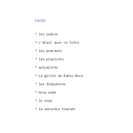
L'ACTU
les radios
c’était quoi ce titre
les podcasts
les playlists
actualités
La grille de Radio Nova
les fréquences
nova aime
le shop
la dernière tournée