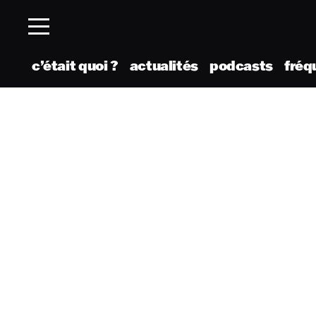
c’était quoi ?
actualités
podcasts
fréq