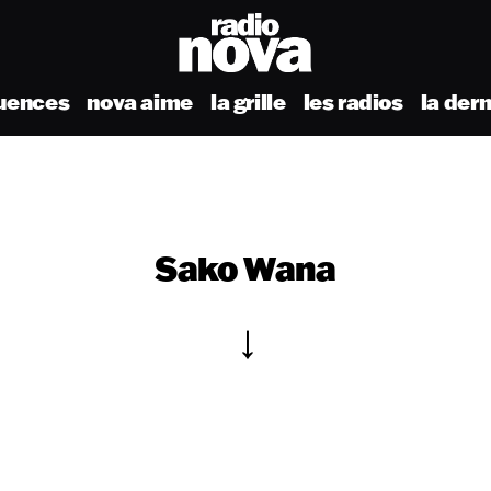
uences
nova aime
la grille
les radios
la der
Sako Wana