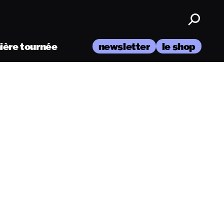
nière tournée
newsletter
le shop