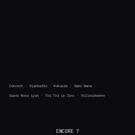
Concert
Djankafro
Kokoura
Sako Wana
Super Nova Lyon
Toï Toï Le Zinc
Villeurbanne
ENCORE ?