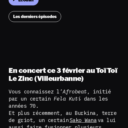
Les derniers épisodes
En concert ce 3 février au Toï Toï
Le Zinc (Villeurbanne)
Vous connaissez l’
Afrobeat
, initié
par un certain
Fela Kuti
dans les
années 70.
Et plus récemment, au Burkina, terre
de griot, un certain
Sako Wana
va lui
aussi faire fusionner plusieurs