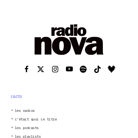
L'ACTU
les radios
c’était quoi ce titre
les podcasts
les playlists