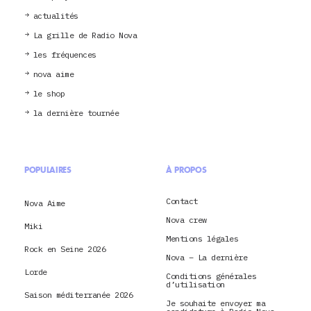
actualités
La grille de Radio Nova
les fréquences
nova aime
le shop
la dernière tournée
POPULAIRES
À PROPOS
Contact
Nova Aime
Nova crew
Miki
Mentions légales
Rock en Seine 2026
Nova – La dernière
Lorde
Conditions générales
d’utilisation
Saison méditerranée 2026
Je souhaite envoyer ma