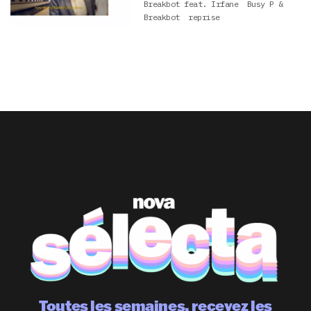
Breakbot feat. Irfane
Busy P &
Breakbot
reprise
Toutes les semaines, recevez les