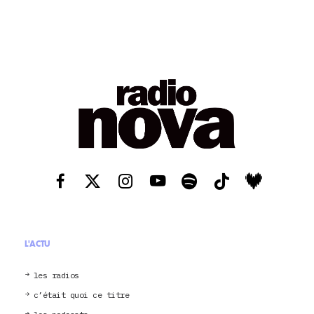
L'ACTU
les radios
c’était quoi ce titre