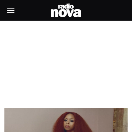
Ravyn Lenae