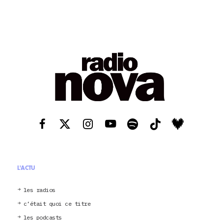
L'ACTU
les radios
c’était quoi ce titre
les podcasts