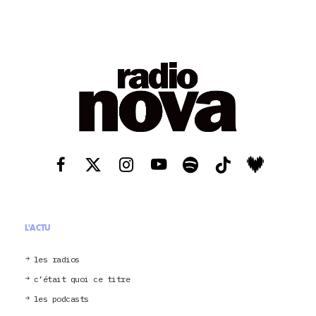
L'ACTU
les radios
c’était quoi ce titre
les podcasts