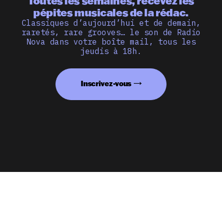
Toutes les semaines, recevez les
pépites musicales de la rédac.
Classiques d’aujourd’hui et de demain,
raretés, rare grooves… le son de Radio
Nova dans votre boîte mail, tous les
jeudis à 18h.
Inscrivez-vous