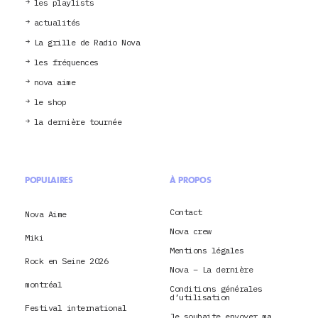
les playlists
actualités
La grille de Radio Nova
les fréquences
nova aime
le shop
la dernière tournée
POPULAIRES
À PROPOS
Contact
Nova Aime
Nova crew
Miki
Mentions légales
Rock en Seine 2026
Nova – La dernière
montréal
Conditions générales
d’utilisation
Festival international
Je souhaite envoyer ma