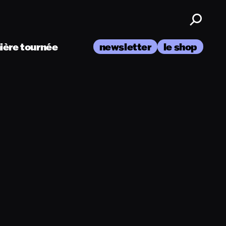
nière tournée
newsletter
le shop