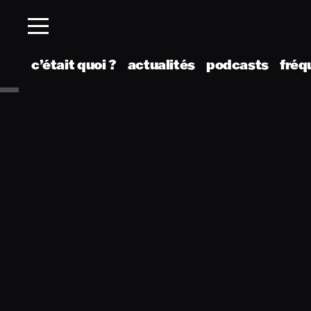
c’était quoi ?
actualités
podcasts
fréq