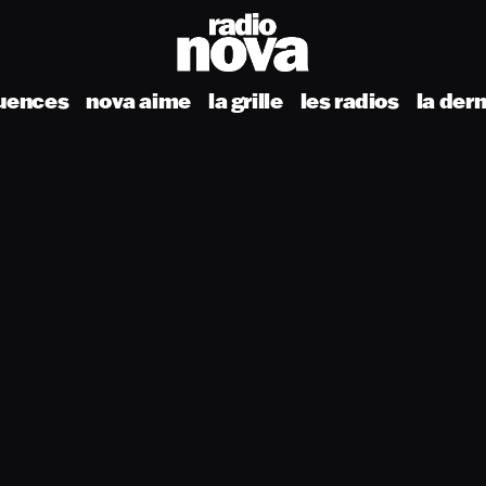
uences
nova aime
la grille
les radios
la der