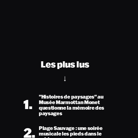
Les plus lus
"Histoires de paysages" au
1.
Musée Marmottan Monet
questionne la mémoire des
paysages
2.
Plage Sauvage : une soirée
musicale les pieds dans le