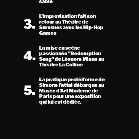
sable
L’improvisation fait son
3.
retour au Théâtre de
Suresnes avec les Hip-Hop
Games
La mise en scène
4.
passionnée "Redemption
Song" de Léonora Miano au
Théâtre La Colline
La pratique protéiforme de
5.
Simone Fattal débarque au
Musée d'Art Moderne de
Paris pour une exposition
qui lui est dédiée.