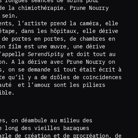
s longues séances de soins pour
de la chimiothérapie. Prune Nourry
u sein.
ents, l’artiste prend la caméra, elle
étape, dans les hôpitaux, elle dérive
 de portes en portes, de chambres en
on film est une œuvre, une dérive
s’appelle
Serendipity
et doit tout au
on. A la dérive avec Prune Nourry on
s, on se demande si tout était écrit à
te qu’il y a de drôles de coïncidences
auté et l’amour sont les piliers
ible.
es, on déambule au milieu des
e long des vieilles baraques
arle de création et de procréation, de