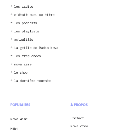
les radios
c’était quoi ce titre
les podcasts
les playlists
actualités
La grille de Radio Nova
les fréquences
nova aime
le shop
la dernière tournée
POPULAIRES
À PROPOS
Contact
Nova Aime
Nova crew
Miki