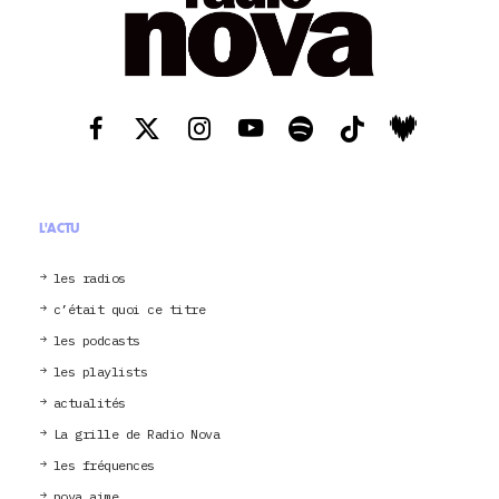
L'ACTU
les radios
c’était quoi ce titre
les podcasts
les playlists
actualités
La grille de Radio Nova
les fréquences
nova aime