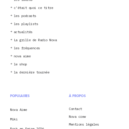
c’était quoi ce titre
les podcasts
les playlists
actualités
La grille de Radio Nova
les fréquences
nova aime
le shop
la dernière tournée
POPULAIRES
À PROPOS
Contact
Nova Aime
Nova crew
Miki
Mentions légales
Rock en Seine 2026