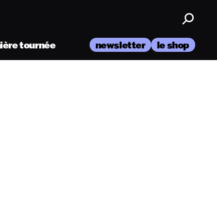
nière tournée
newsletter
le shop