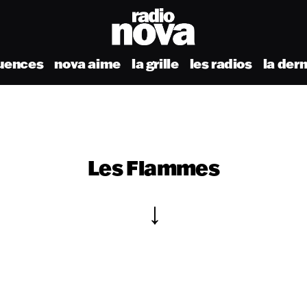
uences
nova aime
la grille
les radios
la der
Les Flammes