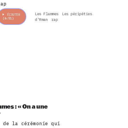
rap
Les Flammes
Les péripéties
ÉCOUTER
(6:51)
d'Rman
rap
mmes : « On a une
»
n de la cérémonie qui