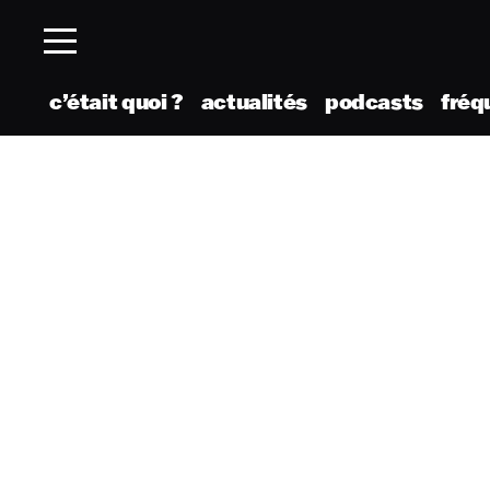
c’était quoi ?
actualités
podcasts
fréq