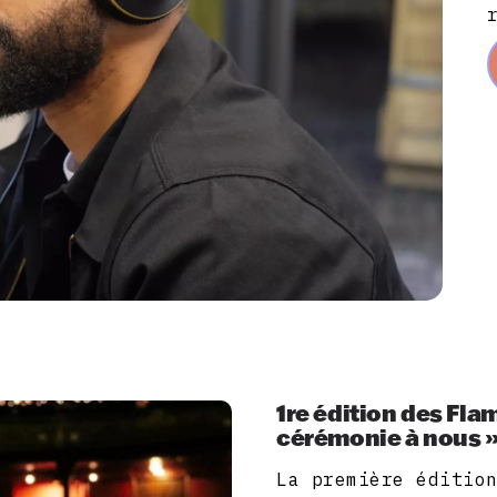
1re édition des Fla
cérémonie à nous 
La première éditio