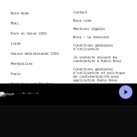
Contact
Nova Aime
Nova crew
Miki
Mentions légales
Rock en Seine 2026
Nova – La dernière
Lorde
Conditions générales
d’utilisation
Saison méditerranée 2026
Je souhaite envoyer ma
candidature à Radio Nova
Montpellier
Conditions générales
d’utilisation et politique
Paris
de confidentialité pour
application Radio Nova
Nick Cave and The Bad
CGU & politique de
Seeds
confidentialité pour Nova
En direct
TV
hôtel
Accueil
Recherche
La Dernière Tournée
montréal