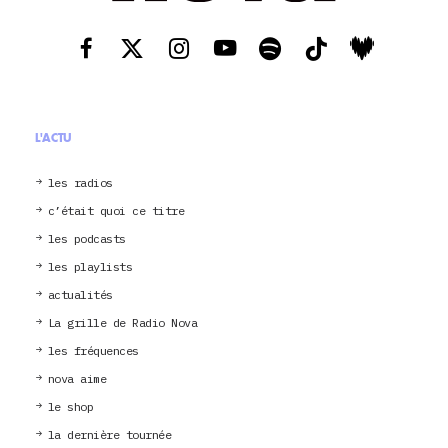
L'ACTU
les radios
c’était quoi ce titre
les podcasts
les playlists
actualités
La grille de Radio Nova
les fréquences
nova aime
le shop
la dernière tournée