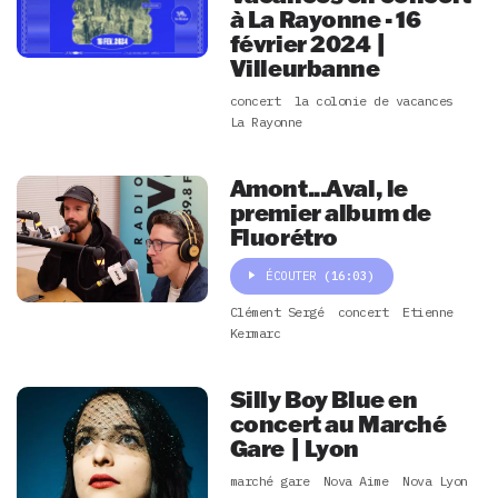
à La Rayonne - 16
février 2024 |
Villeurbanne
concert
la colonie de vacances
La Rayonne
Amont...Aval, le
premier album de
Fluorétro
ÉCOUTER
(16:03)
Clément Sergé
concert
Etienne
Kermarc
Silly Boy Blue en
concert au Marché
Gare | Lyon
marché gare
Nova Aime
Nova Lyon