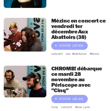
Mézinc en concert ce
vendredi 1er
décembre Aux
Abattoirs (38)
ÉCOUTER
(17:59)
concert
Les Abattoirs
Mézinc
CHROMB! débarque
ce mardi 28
novembre au
Périscope avec
"Cinq"
ÉCOUTER
(15:36)
Cinq
concert
Nova Lyon