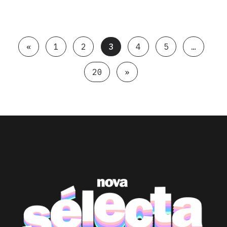
«
1
2
3
4
5
…
20
»