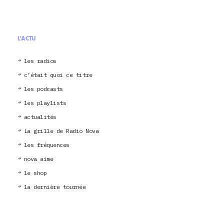
L'ACTU
les radios
c’était quoi ce titre
les podcasts
les playlists
actualités
La grille de Radio Nova
les fréquences
nova aime
le shop
la dernière tournée