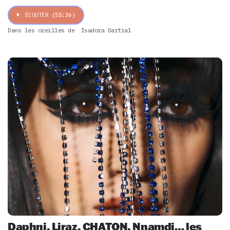
ÉCOUTER
(55:36)
Dans les oreilles de
Isadora Dartial
Daphni, Liraz, CHATON, Nnamdi… les