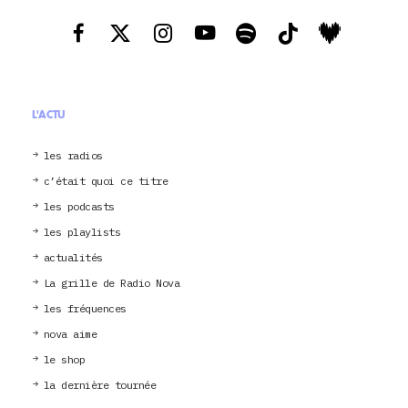
L'ACTU
les radios
c’était quoi ce titre
les podcasts
les playlists
actualités
La grille de Radio Nova
les fréquences
nova aime
le shop
la dernière tournée