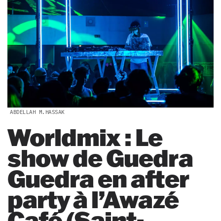
ABDELLAH M.HASSAK
Worldmix : Le
show de Guedra
Guedra en after
party à l’Awazé
Café (Saint-