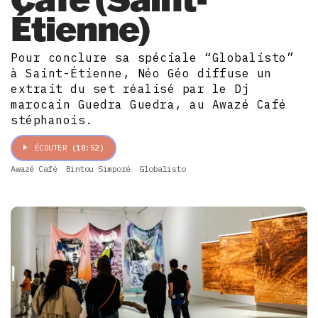
Étienne)
Pour conclure sa spéciale “Globalisto”
à Saint-Étienne, Néo Géo diffuse un
extrait du set réalisé par le Dj
marocain Guedra Guedra, au Awazé Café
stéphanois.
ÉCOUTER
(18:52)
Awazé Café
Bintou Simporé
Globalisto