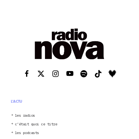
L'ACTU
les radios
c’était quoi ce titre
les podcasts