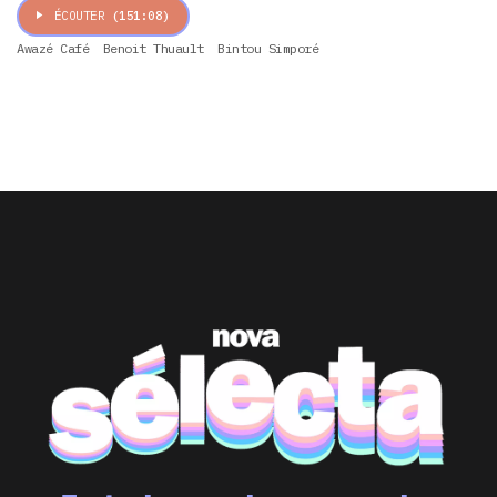
ÉCOUTER
(151:08)
Awazé Café
Benoit Thuault
Bintou Simporé