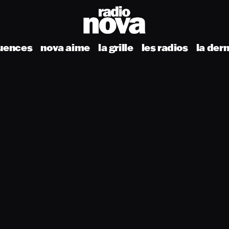
uences
nova aime
la grille
les radios
la der