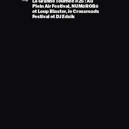
La Grande Tournée #25 : Au
Plein Air Festival, NUMéROBé
et Loup Blaster, le Crossroads
Festival et DJ Edsik