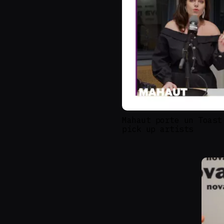
Mahaut porte un Toast
pick up artists