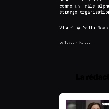
comme un “mâle alph
étrange organisatio
Visuel © Radio Nova
Le Toast
Mahaut
La rédac