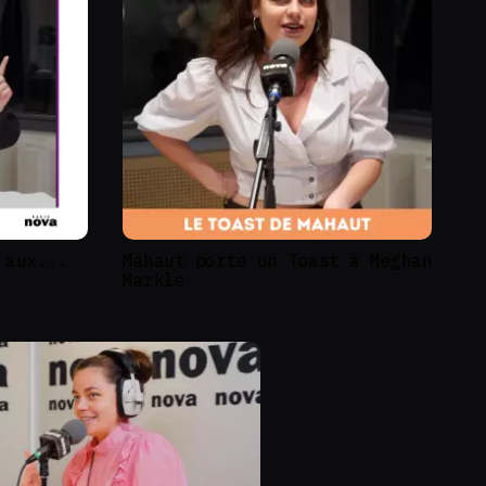
 aux...
Mahaut porte un Toast à Meghan
Markle