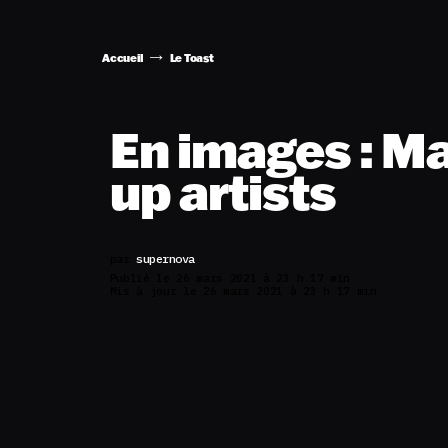
Accueil
Le Toast
En images : M
up artists
par
supernova
Publié le 26 mars 2021 à 23 h 17 min
Mis à jour le 26 mars 2021 à 23 h 17 min