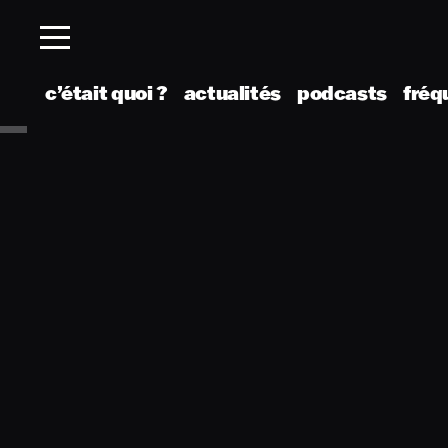
c’était quoi ?
actualités
podcasts
fréq