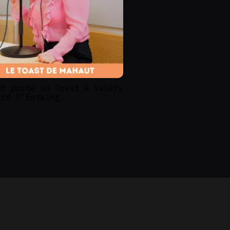
ut porte un Toast à Valéry
ard D'Estaing