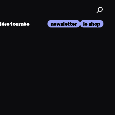
nière tournée
newsletter
le shop