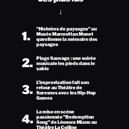
"Histoires de paysages" au
1.
Musée Marmottan Monet
questionne la mémoire des
paysages
2.
Plage Sauvage : une soirée
musicale les pieds dans le
sable
L’improvisation fait son
3.
retour au Théâtre de
Suresnes avec les Hip-Hop
Games
La mise en scène
4.
passionnée "Redemption
Song" de Léonora Miano au
Théâtre La Colline