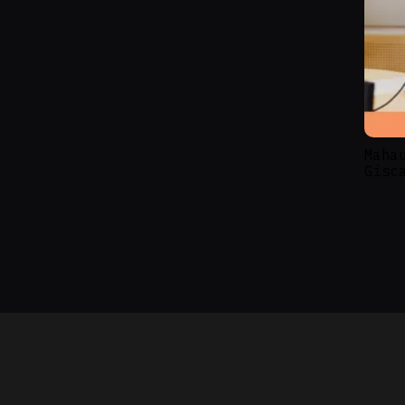
Maha
Gisc