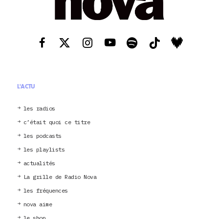
L'ACTU
les radios
c’était quoi ce titre
les podcasts
les playlists
actualités
La grille de Radio Nova
les fréquences
nova aime
le shop