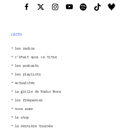
L'ACTU
les radios
c’était quoi ce titre
les podcasts
les playlists
actualités
La grille de Radio Nova
les fréquences
nova aime
le shop
la dernière tournée