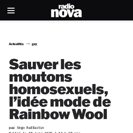
Actualités
gay
Sauver les
moutons
homosexuels,
l’idée mode de
Rainbow Wool
par
Ségo Raffaitin