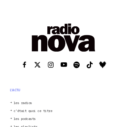
L'ACTU
les radios
c’était quoi ce titre
les podcasts
les playlists