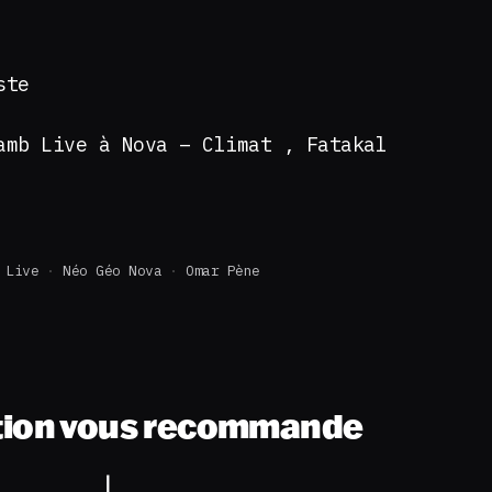
ste
amb Live à Nova – Climat , Fatakal
 Live
Néo Géo Nova
Omar Pène
tion vous recommande