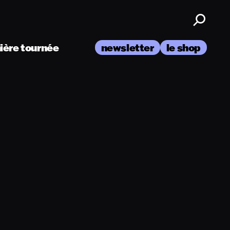
nière tournée
newsletter
le shop