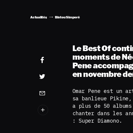
Actualités
Bintou Simporé
Le Best Of conti
moments de Néo
Pene accompagn
en novembre der
Omar Pene est un ar
sa banlieue Pikine,
a plus de 50 albums
chanter dans les an
: Super Diamono.