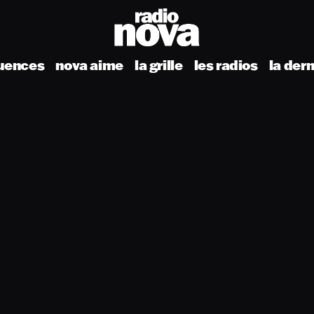
uences
nova aime
la grille
les radios
la der