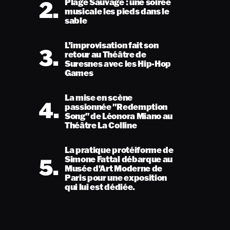
2.
Plage Sauvage : une soirée
musicale les pieds dans le
sable
L’improvisation fait son
3.
retour au Théâtre de
Suresnes avec les Hip-Hop
Games
La mise en scène
4.
passionnée "Redemption
Song" de Léonora Miano au
Théâtre La Colline
La pratique protéiforme de
5.
Simone Fattal débarque au
Musée d'Art Moderne de
Paris pour une exposition
qui lui est dédiée.