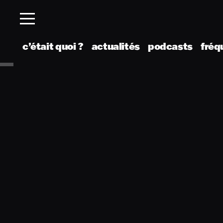
c’était quoi ?
actualités
podcasts
fréq