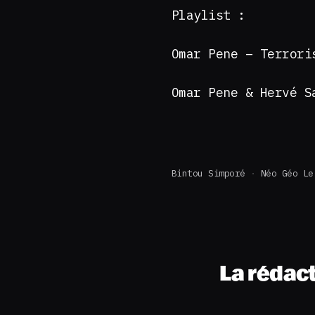
Playlist :
Omar Pene – Terrori
Omar Pene & Hervé S
Bintou Simporé
Néo Géo Le
La rédac