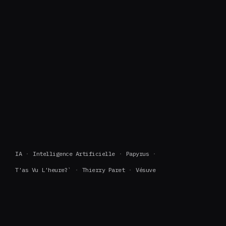
IA
Intelligence Artificielle
Papyrus
T'as Vu L'heure?`
Thierry Paret
Vésuve