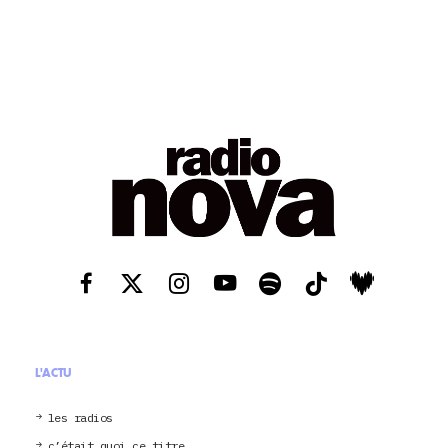
L'ACTU
les radios
c’était quoi ce titre