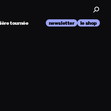
nière tournée
newsletter
le shop