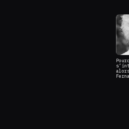
Pour
s’in
alor
Fern