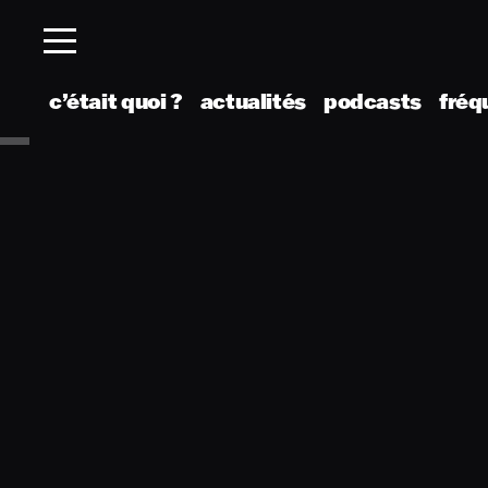
c’était quoi ?
actualités
podcasts
fréq