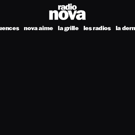
uences
nova aime
la grille
les radios
la der