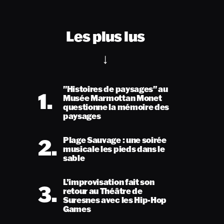
Les plus lus
"Histoires de paysages" au
1.
Musée Marmottan Monet
questionne la mémoire des
paysages
2.
Plage Sauvage : une soirée
musicale les pieds dans le
sable
L’improvisation fait son
3.
retour au Théâtre de
Suresnes avec les Hip-Hop
Games