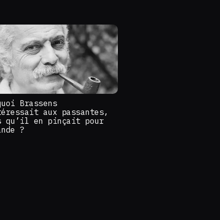
quoi Brassens
téressait aux passantes,
s qu’il en pinçait pour
ande ?