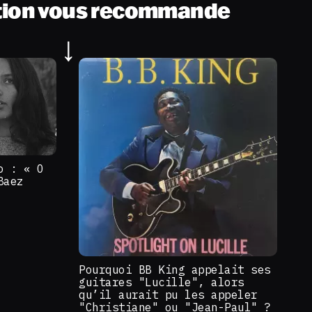
tion vous recommande
o : « O
Baez
Pourquoi BB King appelait ses
guitares "Lucille", alors
qu’il aurait pu les appeler
"Christiane" ou "Jean-Paul" ?