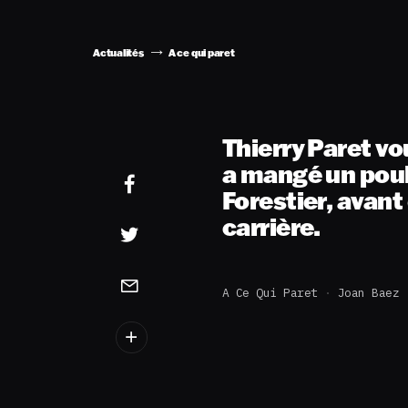
Actualités
A ce qui paret
Thierry Paret vo
a mangé un poul
Forestier, avant
carrière.
A Ce Qui Paret
Joan Baez