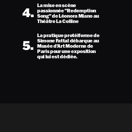
La mise en scène
4.
passionnée "Redemption
Song" de Léonora Miano au
Théâtre La Colline
La pratique protéiforme de
5.
Simone Fattal débarque au
Musée d'Art Moderne de
Paris pour une exposition
qui lui est dédiée.