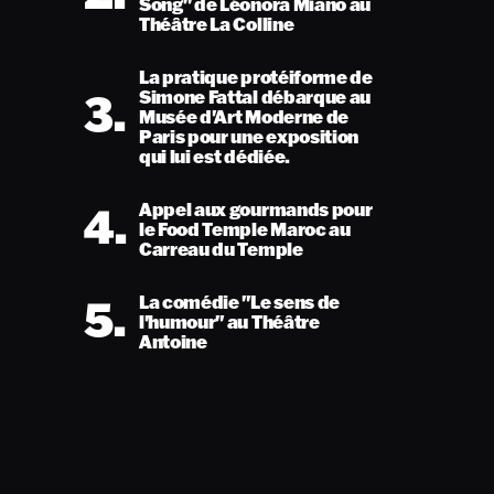
Song" de Léonora Miano au
Théâtre La Colline
La pratique protéiforme de
3.
Simone Fattal débarque au
Musée d'Art Moderne de
Paris pour une exposition
qui lui est dédiée.
4.
Appel aux gourmands pour
le Food Temple Maroc au
Carreau du Temple
5.
La comédie "Le sens de
l'humour" au Théâtre
Antoine