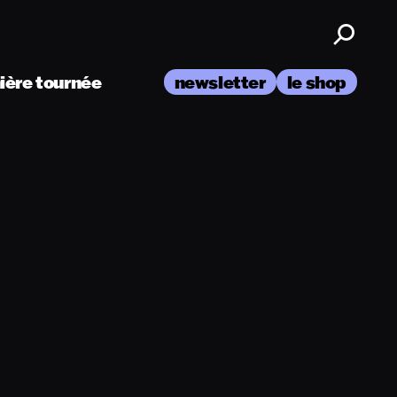
nière tournée
newsletter
le shop