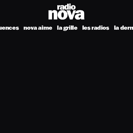
uences
nova aime
la grille
les radios
la der