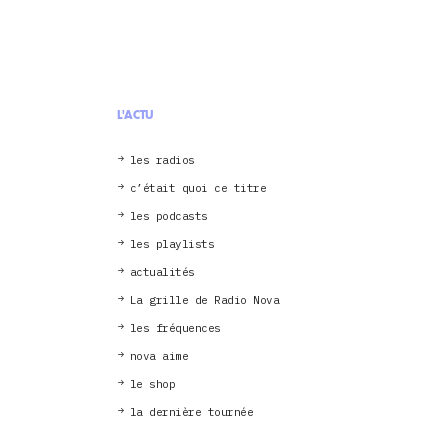
L'ACTU
les radios
c’était quoi ce titre
les podcasts
les playlists
actualités
La grille de Radio Nova
les fréquences
nova aime
le shop
la dernière tournée