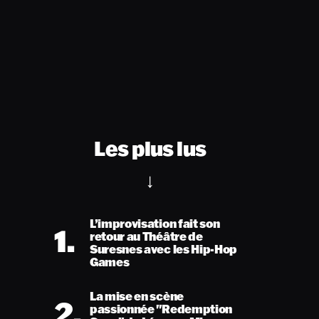
Les plus lus
L’improvisation fait son
1.
retour au Théâtre de
Suresnes avec les Hip-Hop
Games
La mise en scène
2.
passionnée "Redemption