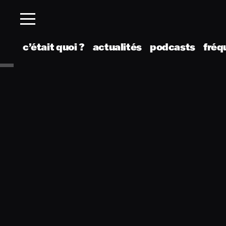
c’était quoi ?
actualités
podcasts
fréq