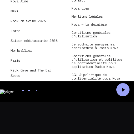
Contact
Nova Aime
Nova crew
Miki
Mentions légales
Rock en Seine 2026
Nova – La dernière
Lorde
Conditions générales
d’utilisation
Saison méditerranée 2026
Je souhaite envoyer ma
candidature à Radio Nova
Montpellier
Conditions générales
d’utilisation et politique
Paris
de confidentialité pour
application Radio Nova
Nick Cave and The Bad
CGU & politique de
Seeds
confidentialité pour Nova
TV
hôtel
La Dernière Tournée
En direct
montréal
Accueil
Recherche