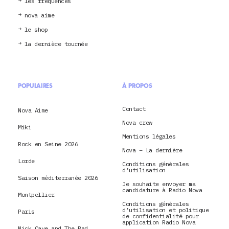
les fréquences
nova aime
le shop
la dernière tournée
POPULAIRES
À PROPOS
Contact
Nova Aime
Nova crew
Miki
Mentions légales
Rock en Seine 2026
Nova – La dernière
Lorde
Conditions générales
d’utilisation
Saison méditerranée 2026
Je souhaite envoyer ma
candidature à Radio Nova
Montpellier
Conditions générales
d’utilisation et politique
Paris
de confidentialité pour
application Radio Nova
Nick Cave and The Bad