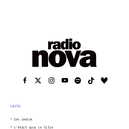
L'ACTU
les radios
c’était quoi ce titre